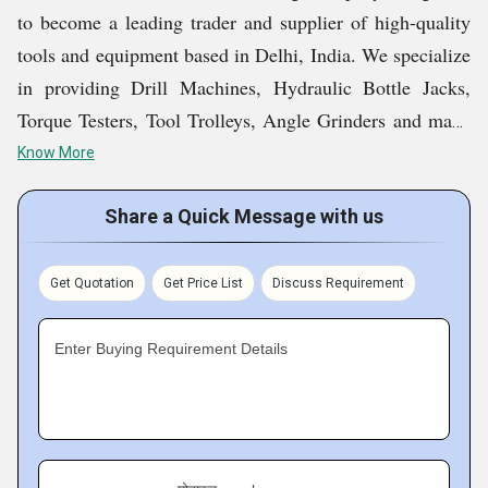
to become a leading trader and supplier of high-quality
tools and equipment based in Delhi, India. We specialize
in providing Drill Machines, Hydraulic Bottle Jacks,
Torque Testers, Tool Trolleys, Angle Grinders and many
more.
Know More
With a commitment to excellence, we source all products
Share a Quick Message with us
from trusted manufacturers, ensuring that every item
meets industry standards. Our clients include workshops,
Get Quotation
Get Price List
Discuss Requirement
manufacturing units, and individual users who trust us
for reliability, quick service, and competitive prices.
Enter Buying Requirement Details
We focus on offering not just products but value-added
service through expert consultation and after-sales
support. Our dedicated team works closely with