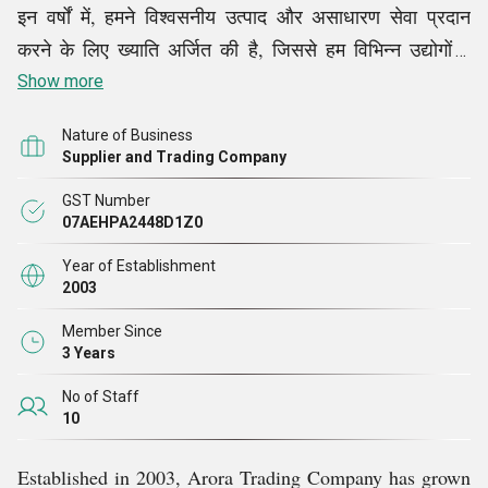
इन वर्षों में, हमने विश्वसनीय उत्पाद और असाधारण सेवा प्रदान
करने के लिए ख्याति अर्जित की है, जिससे हम विभिन्न उद्योगों में
पसंदीदा आपूर्तिकर्ता
Show more
बन गए हैं।
Nature of Business
हमारे उत्पाद पोर्टफोलियो में हाइड्रोलिक बॉटल जैक, ड्रिल मशीन,
Supplier and Trading Company
टूल ट्रॉली, टॉर्क टेस्टर, एंगल ग्राइंडर और कई अन्य समाधानों की
GST Number
एक विस्तृत श्रृंखला शामिल है। हमारे द्वारा प्रदान किया जाने वाला
07AEHPA2448D1Z0
प्रत्येक उत्पाद उच्च प्रदर्शन, टिकाऊपन और दक्षता सुनिश्चित करने
Year of Establishment
के लिए प्रसिद्ध निर्माताओं से प्राप्त किया जाता है। बाज़ार की मांगों
2003
की गहरी समझ के साथ, हम अपने ग्राहकों की बढ़ती ज़रूरतों को
Member Since
पूरा करने के लिए अपने ऑफ़र को लगातार अपडेट करते
रहते हैं।
3 Years
No of Staff
10
Established in 2003, Arora Trading Company has grown